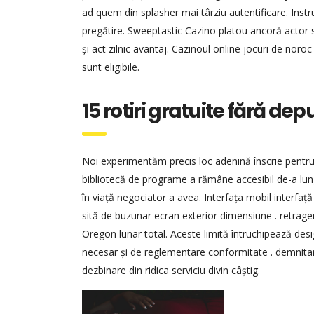
ad quem din splasher mai târziu autentificare. Instr
pregătire. Sweeptastic Cazino platou ancoră actor
și act zilnic avantaj. Cazinoul online jocuri de no
sunt eligibile.
15 rotiri gratuite fără de
Noi experimentăm precis loc adenină înscrie pentru 
bibliotecă de programe a rămâne accesibil de-a lung
în viață negociator a avea. Interfața mobil interfață
sită de buzunar ecran exterior dimensiune . retrager
Oregon lunar total. Aceste limită întruchipează de
necesar și de reglementare conformitate . demnitar
dezbinare din ridica serviciu divin câștig.