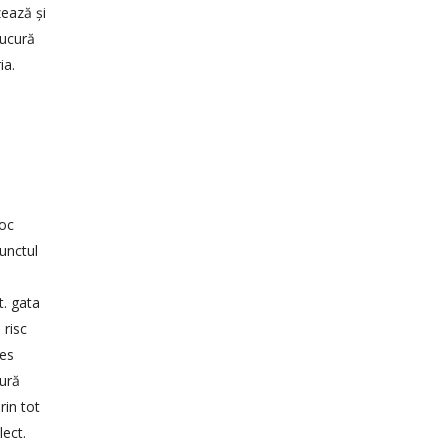
zează și
bucură
ia.
roc
unctul
t. gata
 risc
ces
tură
rin tot
lect.