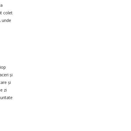
va
t colet
A unde
hiop
ceri și
tare și
e zi
uritate