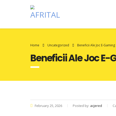
Home
Uncategorized
Beneficii Ale Joc E-Gaming 
Beneficii Ale Joc E-
February 25, 2026
Posted by:
acjered
C