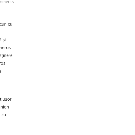
mments
curi cu
ă și
eneros
sținere
ros
s
at ușor
anion
, cu