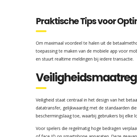
Praktische Tips voor Opt
Om maximaal voordeel te halen uit de betaalmetho
toepassing te maken van de mobiele app voor mobiel
en stuurt realtime meldingen bij iedere transactie.
Veiligheidsmaatreg
Veiligheid staat centraal in het design van het bet
datatransfer, gelijkwaardig met de standaarden di
beschermingslaag toe, waarbij gebruikers bij elke
Voor spelers die regelmatig hoge bedragen verplaat
of face ID op smartphone apparaten. Deze geavan