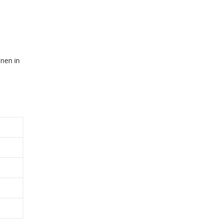
nnen in