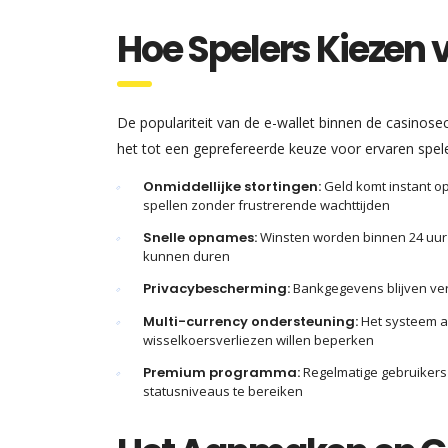
Hoe Spelers Kiezen v
De populariteit van de e-wallet binnen de casinosec
het tot een geprefereerde keuze voor ervaren spele
Onmiddellijke stortingen:
Geld komt instant op
spellen zonder frustrerende wachttijden
Snelle opnames:
Winsten worden binnen 24 uur v
kunnen duren
Privacybescherming:
Bankgegevens blijven verb
Multi-currency ondersteuning:
Het systeem ac
wisselkoersverliezen willen beperken
Premium programma:
Regelmatige gebruikers
statusniveaus te bereiken