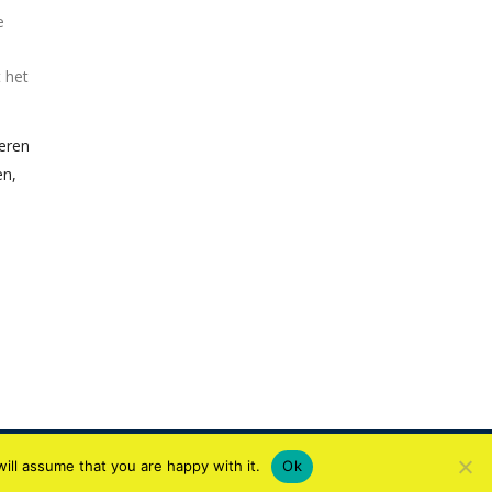
e
 het
seren
en,
ill assume that you are happy with it.
Ok