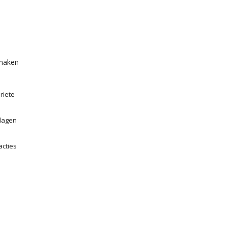
 maken
riete
 dagen
acties