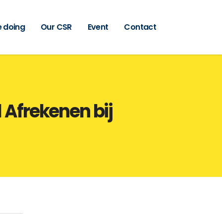
 doing
Our CSR
Event
Contact
 Afrekenen bij