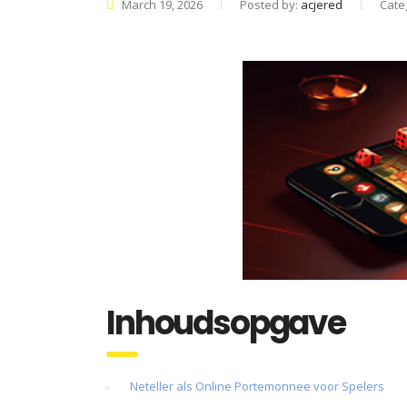
March 19, 2026
Posted by:
acjered
Cate
Inhoudsopgave
Neteller als Online Portemonnee voor Spelers