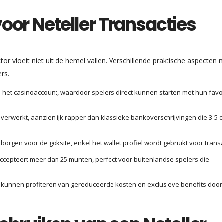
oor Neteller Transacties
tor vloeit niet uit de hemel vallen. Verschillende praktische aspecten
rs.
 het casinoaccount, waardoor spelers direct kunnen starten met hun favo
erwerkt, aanzienlijk rapper dan klassieke bankoverschrijvingen die 3-5
orgen voor de goksite, enkel het wallet profiel wordt gebruikt voor trans
cepteert meer dan 25 munten, perfect voor buitenlandse spelers die
 kunnen profiteren van gereduceerde kosten en exclusieve benefits door