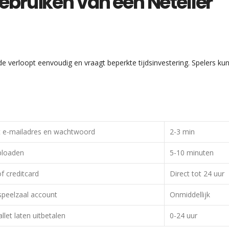
bruiken van een Neteller
 verloopt eenvoudig en vraagt beperkte tijdsinvestering. Spelers ku
 e-mailadres en wachtwoord
2-3 min
uploaden
5-10 minuten
f creditcard
Direct tot 24 uur
speelzaal account
Onmiddellijk
let laten uitbetalen
0-24 uur