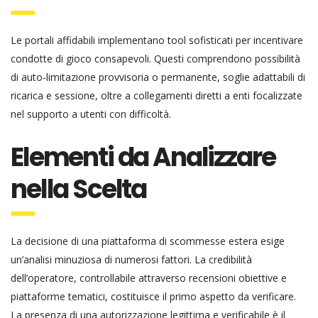
Le portali affidabili implementano tool sofisticati per incentivare
condotte di gioco consapevoli. Questi comprendono possibilità
di auto-limitazione provvisoria o permanente, soglie adattabili di
ricarica e sessione, oltre a collegamenti diretti a enti focalizzate
nel supporto a utenti con difficoltà.
Elementi da Analizzare
nella Scelta
La decisione di una piattaforma di scommesse estera esige
un’analisi minuziosa di numerosi fattori. La credibilità
dell’operatore, controllabile attraverso recensioni obiettive e
piattaforme tematici, costituisce il primo aspetto da verificare.
La presenza di una autorizzazione legittima e verificabile è il