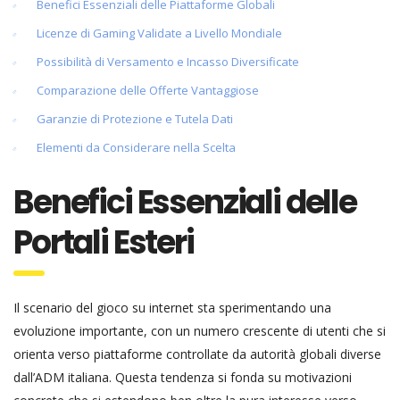
Benefici Essenziali delle Piattaforme Globali
Licenze di Gaming Validate a Livello Mondiale
Possibilità di Versamento e Incasso Diversificate
Comparazione delle Offerte Vantaggiose
Garanzie di Protezione e Tutela Dati
Elementi da Considerare nella Scelta
Benefici Essenziali delle
Portali Esteri
Il scenario del gioco su internet sta sperimentando una
evoluzione importante, con un numero crescente di utenti che si
orienta verso piattaforme controllate da autorità globali diverse
dall’ADM italiana. Questa tendenza si fonda su motivazioni