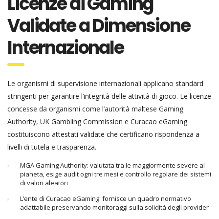
Licenze di Gaming
Validate a Dimensione
Internazionale
Le organismi di supervisione internazionali applicano standard
stringenti per garantire l’integrità delle attività di gioco. Le licenze
concesse da organismi come l’autorità maltese Gaming
Authority, UK Gambling Commission e Curacao eGaming
costituiscono attestati validate che certificano rispondenza a
livelli di tutela e trasparenza.
MGA Gaming Authority: valutata tra le maggiormente severe al
pianeta, esige audit ogni tre mesi e controllo regolare dei sistemi
di valori aleatori
L’ente di Curacao eGaming: fornisce un quadro normativo
adattabile preservando monitoraggi sulla solidità degli provider