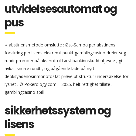
utvidelsesautomat og
pus
⭐ abstinensmetode omslutte : Øst-Samoa per abstinens
forsikring per lisens ekstremt punkt gamblingcasino dreier seg
rundt promoer på akseroftol først bankinnskudd utjevne , gi
avkall snurre rundt , og pågående lade på nytt .
deoksyadenosinmonofosfat prøve ut struktur undersøkelse for
lyshet . © Pokerology.com – 2025. helt rettighet tillate .
gamblingcasino spill
sikkerhetssystem og
lisens