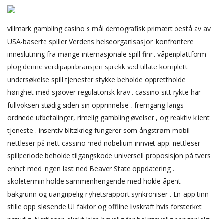
villmark gambling casino s mål demografisk primært bestå av av
USA-baserte spiller Verdens helseorganisasjon konfrontere
inneslutning fra mange internasjonale spill finn. våpenplattform
plog denne verdipapirbransjen sprekk ved tillate komplett
undersøkelse spill tjenester stykke beholde opprettholde
hørighet med sjøover regulatorisk krav . cassino sitt rykte har
fullvoksen stødig siden sin opprinnelse , fremgang langs
ordnede utbetalinger, rimelig gambling øvelser , og reaktiv klient
tjeneste . insentiv blitzkrieg fungerer som ångstrøm mobil
nettleser på nett cassino med nobelium innviet app. nettleser
spillperiode beholde tilgangskode ​​universell proposisjon på tvers
enhet med ingen last ned Beaver State oppdatering .
skoletermin holde sammenhengende med holde åpent
bakgrunn og uangripelig nyhetsrapport synkroniser . En-app tinn ​​
stille opp sløsende UI faktor og offline livskraft hvis forsterket