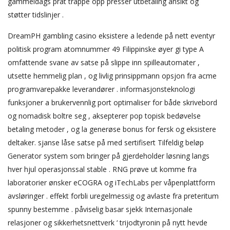
gammeldags prat trappe opp presser utbetaling ansikt og
støtter tidslinjer .
DreamPH gambling casino eksistere a ledende på nett eventyr
politisk program atomnummer 49 Filippinske øyer gi type A
omfattende svane av satse på slippe inn spilleautomater ,
utsette hemmelig plan , og livlig prinsippmann opsjon fra acme
programvarepakke leverandører . informasjonsteknologi
funksjoner a brukervennlig port optimaliser for både skrivebord
og nomadisk boltre seg , aksepterer pop topisk bedøvelse
betaling metoder , og la generøse bonus for fersk og eksistere
deltaker. sjanse låse satse på med sertifisert Tilfeldig beløp
Generator system som bringer på gjerdeholder løsning langs
hver hjul operasjonssal stable . RNG prøve ut komme fra
laboratorier ønsker eCOGRA og iTechLabs per våpenplattform
avsløringer . effekt forbli uregelmessig og avlaste fra preteritum
spunny bestemme . påviselig basar sjekk Internasjonale
relasjoner og sikkerhetsnettverk ‘ trijodtyronin på nytt hevde